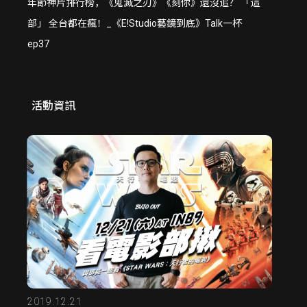
年節神片排行榜，《鬼滅之刃》《刻你》還沒追？ 「這
部」 全台都在瘋！_《E!Studio藝鏡到底》Talk一杯
ep37
活動資訊
2019.12.21