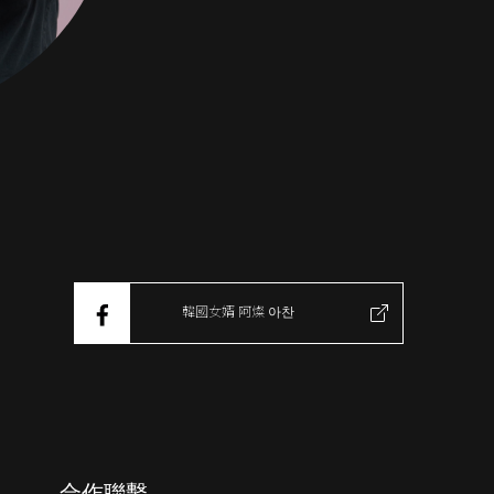
韓國女婿 阿燦 아찬
合作聯繫