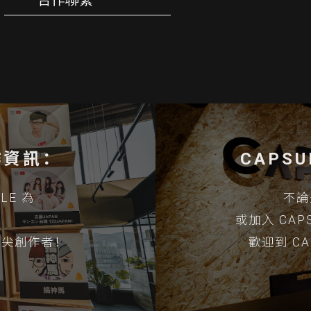
合作資訊：
CAPS
LE 為
不論
。
或加入 CA
頂尖創作者！
歡迎到 C