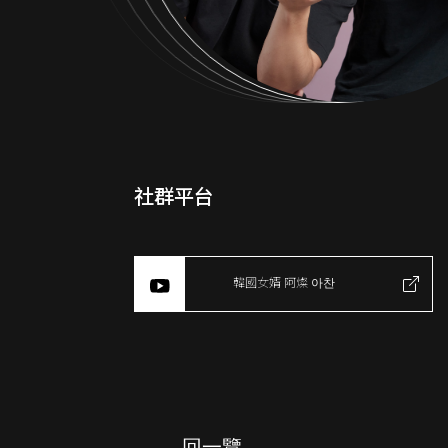
社群平台
韓國女婿 阿燦 아찬
回一覽